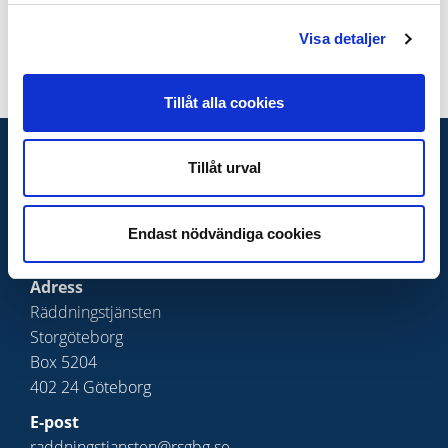
Visa detaljer
Senast uppdaterat:
1 juli, 2026, kl 17:02
Tillåt alla cookies
KONTAKTA OSS
Tillåt urval
Telefon växel
031-335 26 00
Endast nödvändiga cookies
Presskontakt
Adress
Räddningstjänsten
Storgöteborg
Box 5204
402 24 Göteborg
E-post
raddningstjansten@rsgbg.se