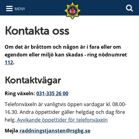
MENY
Hoppa till innehåll
Hoppa till navigering
Kontakta oss
Om det är bråttom och någon är i fara eller om
egendom eller miljö kan skadas - ring nödnumret
112
.
Kontaktvägar
Ring växeln:
031-335 26 00
Telefonväxeln är vanligtvis öppen vardagar kl. 08.00-
16.30. Andra öppettider gäller helgdag och dag före
helg.
Avvikande öppettider för telefonväxeln
Mejla
raddningstjansten@rsgbg.se