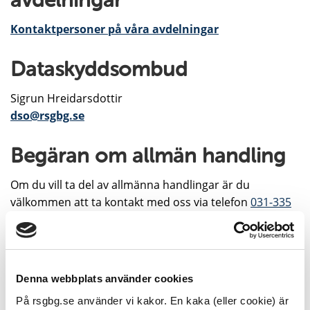
avdelningar
Kontaktpersoner på våra avdelningar
Dataskyddsombud
Sigrun Hreidarsdottir
dso@rsgbg.se
Begäran om allmän handling
Om du vill ta del av allmänna handlingar är du
välkommen att ta kontakt med oss via telefon
031-335
26 00
, post eller
raddningstjansten@rsgbg.se
Faktureringsadress
Denna webbplats använder cookies
Räddningstjänsten Storgöteborg
På rsgbg.se använder vi kakor. En kaka (eller cookie) är
FE 359 Scancloud