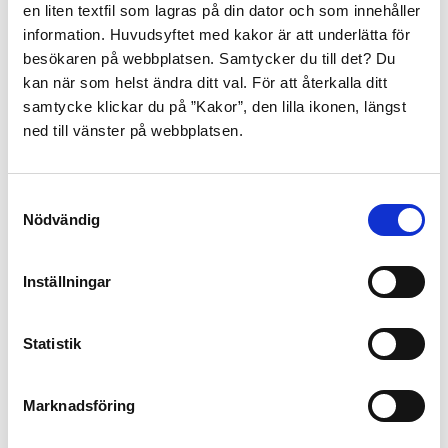
en liten textfil som lagras på din dator och som innehåller
831 90 Östersund
information. Huvudsyftet med kakor är att underlätta för
Alla fakturor till måste innehålla mottagarkod och vid
besökaren på webbplatsen. Samtycker du till det? Du
förekommande fall inköpsordernummer som referens.
kan när som helst ändra ditt val. För att återkalla ditt
Leverantörer ska
skicka e-faktura till RSG.
samtycke klickar du på ”Kakor”, den lilla ikonen, längst
ned till vänster på webbplatsen.
Upphandling och e-handel
Samtyckesval
För frågor om upphandling eller e-handel,
Nödvändig
se nedanstående kontaktuppgifter:
upphandling@rsgbg.se
när det gäller upphandling
eller avtalsfrågor eller
Inställningar
marknadsplatsen@rsgbg.se
när det gäller e-handel.
Läs mer om upphandling och e-handel på RSG
Statistik
Organisationsnummer
Marknadsföring
22 20 00-0752