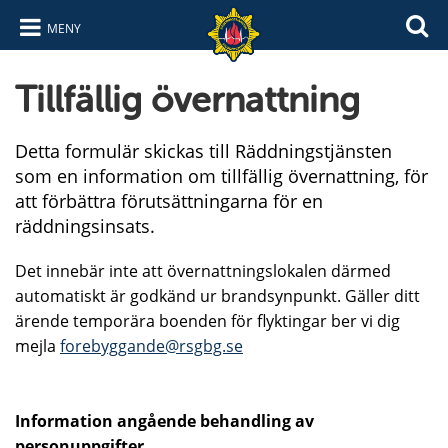
MENY
Hoppa till innehåll
Hoppa till navigering
Tillfällig övernattning
Detta formulär skickas till Räddningstjänsten
som en information om tillfällig övernattning, för
att förbättra förutsättningarna för en
räddningsinsats.
Det innebär inte att övernattningslokalen därmed
automatiskt är godkänd ur brandsynpunkt. Gäller ditt
ärende temporära boenden för flyktingar ber vi dig
mejla
forebyggande@rsgbg.se
Information angående behandling av
personuppgifter