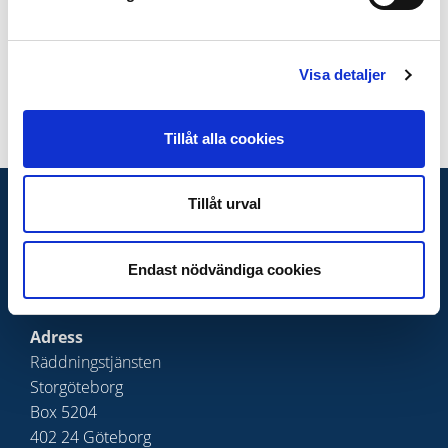
SKICKA
Visa detaljer
Senast uppdaterat:
1 december, 2025, kl 12:00
Tillåt alla cookies
Tillåt urval
KONTAKTA OSS
Telefon växel
Endast nödvändiga cookies
031-335 26 00
Presskontakt
Adress
Räddningstjänsten
Storgöteborg
Box 5204
402 24 Göteborg