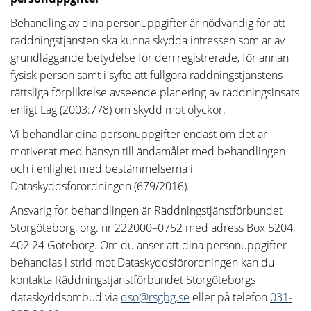
Behandling av dina personuppgifter är nödvändig för att
räddningstjänsten ska kunna skydda intressen som är av
grundläggande betydelse för den registrerade, för annan
fysisk person samt i syfte att fullgöra räddningstjänstens
rättsliga förpliktelse avseende planering av räddningsinsats
enligt Lag (2003:778) om skydd mot olyckor.
Vi behandlar dina personuppgifter endast om det är
motiverat med hänsyn till ändamålet med behandlingen
och i enlighet med bestämmelserna i
Dataskyddsförordningen (679/2016).
Ansvarig för behandlingen är Räddningstjänstförbundet
Storgöteborg, org. nr 222000–0752 med adress Box 5204,
402 24 Göteborg. Om du anser att dina personuppgifter
behandlas i strid mot Dataskyddsförordningen kan du
kontakta Räddningstjänstförbundet Storgöteborgs
dataskyddsombud via
dso@rsgbg.se
eller på telefon
031-