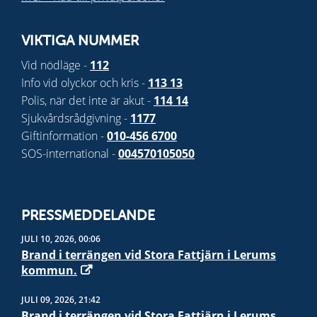
VIKTIGA NUMMER
Vid nödläge -
112
Info vid olyckor och kris -
113 13
Polis, när det inte är akut -
114 14
Sjukvårdsrådgivning -
1177
Giftinformation -
010-456 6700
SOS-international -
004570105050
PRESSMEDDELANDE
JULI 10, 2026, 00:06
Brand i terrängen vid Stora Fattjärn i Lerums
kommun.
JULI 09, 2026, 21:42
Brand i terrängen vid Stora Fattjärn i Lerums