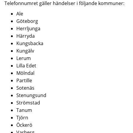
Telefonnumret gäller händelser i följande kommuner:
Ale
Göteborg
Herrljunga
Härryda
Kungsbacka
Kungälv
Lerum
Lilla Edet
Mölndal
Partille
Sotenäs
Stenungsund
Strömstad
Tanum
Tjörn
Öckerö
Varberg