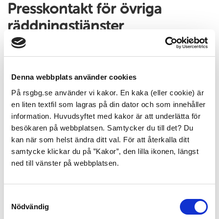
Presskontakt för
övriga
räddningstjänster
För information om verksamhet och organisation.
Bohus räddningstjänstförbund,
0303-33 47 00
(Ale
kommun och Kungälvs kommun)
Denna webbplats använder cookies
Herrljunga räddningstjänst,
0513-170 91
På rsgbg.se använder vi kakor. En kaka (eller cookie) är
Öckerö räddningstjänst,
031-96 80 81
en liten textfil som lagras på din dator och som innehåller
Strömstads räddningstjänst,
0526-190 00
information. Huvudsyftet med kakor är att underlätta för
Tanums räddningstjänst,
0525-180 00
besökaren på webbplatsen. Samtycker du till det? Du
Sotenäs räddningstjänst,
0523-66 45 00
,
0523-66
kan när som helst ändra ditt val. För att återkalla ditt
40 00
samtycke klickar du på ”Kakor”, den lilla ikonen, längst
Räddningtjänsten Väst, 010-219 30 00
ned till vänster på webbplatsen.
Samtyckesval
Nödvändig