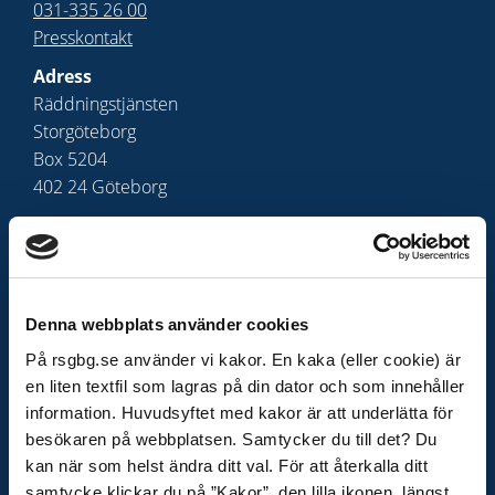
031-335 26 00
Presskontakt
Adress
Räddningstjänsten
Storgöteborg
Box 5204
402 24 Göteborg
E-post
raddningstjansten@rsgbg.se
Organisationsnummer
222000-0752
Denna webbplats använder cookies
På rsgbg.se använder vi kakor. En kaka (eller cookie) är
en liten textfil som lagras på din dator och som innehåller
OM WEBBPLATSEN
information. Huvudsyftet med kakor är att underlätta för
Behandling av personuppgifter
besökaren på webbplatsen. Samtycker du till det? Du
Tillgänglighetsredogörelse
kan när som helst ändra ditt val. För att återkalla ditt
samtycke klickar du på ”Kakor”, den lilla ikonen, längst