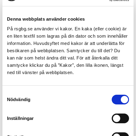
Utförare av sotning.
Personal (rekryteringsföretag, ledar- och
medarbetarundersökningar, företagshälsovård).
Denna webbplats använder cookies
Överföring till tredje land. Överföring till tredje
På rsgbg.se använder vi kakor. En kaka (eller cookie) är
land betyder att uppgifter lämnas till länder
en liten textfil som lagras på din dator och som innehåller
utanför EU och EES-länderna Norge, Island och
information. Huvudsyftet med kakor är att underlätta för
Liechtenstein.
besökaren på webbplatsen. Samtycker du till det? Du
kan när som helst ändra ditt val. För att återkalla ditt
samtycke klickar du på ”Kakor”, den lilla ikonen, längst
Hur länge sparar vi dina
ned till vänster på webbplatsen.
personuppgifter?
Vår hantering av information omfattas av
Samtyckesval
offentlighetsprincipen och det svenska regelverket
Nödvändig
kring allmän handling. Det betyder att dina
personuppgifter kommer att hanteras den tid som det
Inställningar
behövs och i vissa fall för all framtid enligt
bestämmelser i bl.a. kommunal redovisningslag,