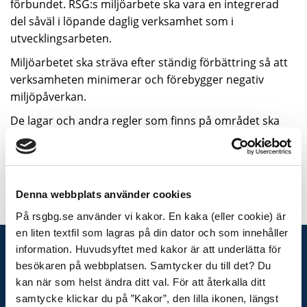
förbundet. RSG:s miljöarbete ska vara en integrerad
del såväl i löpande daglig verksamhet som i
utvecklingsarbeten.
Miljöarbetet ska sträva efter ständig förbättring så att
verksamheten minimerar och förebygger negativ
miljöpåverkan.
De lagar och andra regler som finns på området ska
ses som minimikrav.
Senast uppdaterat:
3 juli, 2026, kl 15:07
Denna webbplats använder cookies
På rsgbg.se använder vi kakor. En kaka (eller cookie) är
en liten textfil som lagras på din dator och som innehåller
information. Huvudsyftet med kakor är att underlätta för
KONTAKTA OSS
besökaren på webbplatsen. Samtycker du till det? Du
Telefon växel
kan när som helst ändra ditt val. För att återkalla ditt
031-335 26 00
samtycke klickar du på ”Kakor”, den lilla ikonen, längst