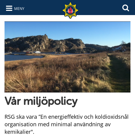
MENY
Hoppa till innehåll
Hoppa till navigering
Vår miljöpolicy
RSG ska vara ”En energieffektiv och koldioxidsnål
organisation med minimal användning av
kemikalier".