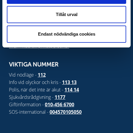
Tillåt urval
VIKTIGA LÄNKAR
Krisinformation
Endast nödvändiga cookies
Lilla krisinfo
- Krisinformation för barn och unga
MCF - Råd till privatpersoner
VIKTIGA NUMMER
Vid nödläge -
112
Info vid olyckor och kris -
113 13
Polis, när det inte är akut -
114 14
Sjukvårdsrådgivning -
1177
Giftinformation -
010-456 6700
SOS-international -
004570105050