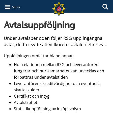
MENY
Hoppa till innehåll
Hoppa till navigering
Avtalsuppföljning
Under avtalsperioden följer RSG upp ingångna
avtal, detta i syfte att villkoren i avtalen efterlevs.
Uppföljningen omfattar bland annat:
Hur relationen mellan RSG och leverantören
fungerar och hur samarbetet kan utvecklas och
förbättras under avtalstiden
Leverantörens kreditvärdighet och eventuella
skatteskulder
Certifikat och intyg
Avtalstrohet
Statistikuppföljning av inköpsvolym