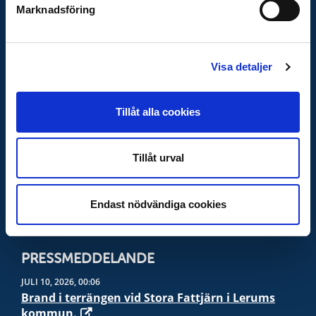
Marknadsföring
Lilla krisinfo
- Krisinformation för barn och unga
MCF - Råd till privatpersoner
Visa detaljer
VIKTIGA NUMMER
Vid nödläge -
112
Tillåt alla cookies
Info vid olyckor och kris -
113 13
Polis, när det inte är akut -
114 14
Tillåt urval
Sjukvårdsrådgivning -
1177
Giftinformation -
010-456 6700
SOS-international -
004570105050
Endast nödvändiga cookies
PRESSMEDDELANDE
JULI 10, 2026, 00:06
Brand i terrängen vid Stora Fattjärn i Lerums
kommun.