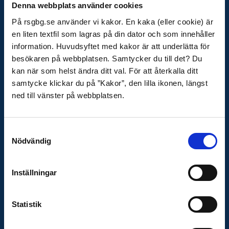
Storgöteborg
Denna webbplats använder cookies
Box 5204
På rsgbg.se använder vi kakor. En kaka (eller cookie) är
402 24 Göteborg
en liten textfil som lagras på din dator och som innehåller
E-post
information. Huvudsyftet med kakor är att underlätta för
raddningstjansten@rsgbg.se
besökaren på webbplatsen. Samtycker du till det? Du
kan när som helst ändra ditt val. För att återkalla ditt
Organisationsnummer
samtycke klickar du på ”Kakor”, den lilla ikonen, längst
222000-0752
ned till vänster på webbplatsen.
OM WEBBPLATSEN
Samtyckesval
Behandling av personuppgifter
Nödvändig
Tillgänglighetsredogörelse
Cookies
Inställningar
Statistik
VIKTIGA LÄNKAR
Krisinformation