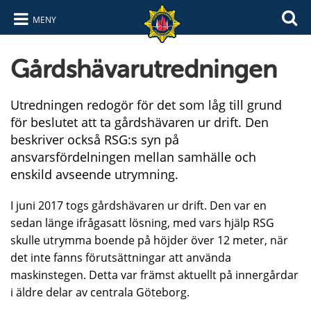
MENY
Hoppa till innehåll
Hoppa till navigering
Gårdshävarutredningen
Utredningen redogör för det som låg till grund
för beslutet att ta gårdshävaren ur drift. Den
beskriver också RSG:s syn på
ansvarsfördelningen mellan samhälle och
enskild avseende utrymning.
I juni 2017 togs gårdshävaren ur drift. Den var en
sedan länge ifrågasatt lösning, med vars hjälp RSG
skulle utrymma boende på höjder över 12 meter, när
det inte fanns förutsättningar att använda
maskinstegen. Detta var främst aktuellt på innergårdar
i äldre delar av centrala Göteborg.