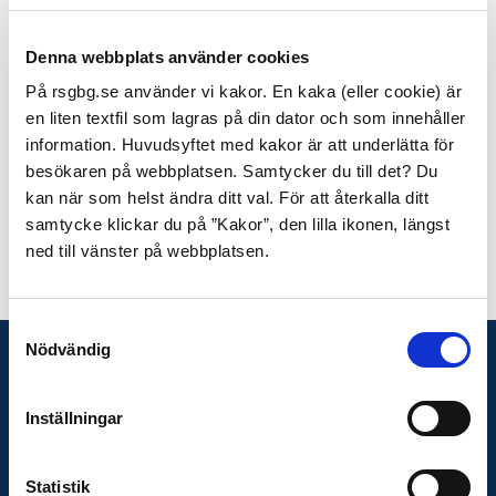
Denna webbplats använder cookies
På rsgbg.se använder vi kakor. En kaka (eller cookie) är
en liten textfil som lagras på din dator och som innehåller
information. Huvudsyftet med kakor är att underlätta för
besökaren på webbplatsen. Samtycker du till det? Du
kan när som helst ändra ditt val. För att återkalla ditt
samtycke klickar du på ”Kakor”, den lilla ikonen, längst
ned till vänster på webbplatsen.
Senast uppdaterat:
26 januari, 2026, kl 16:39
Samtyckesval
Nödvändig
KONTAKTA OSS
Telefon växel
Inställningar
031-335 26 00
Presskontakt
Statistik