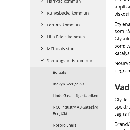
Härryda kommun
applika
Kungsbacka kommun
viskosf
Etylen
Lerums kommun
som råv
Lilla Edets kommun
Glykol
som: t
Mölndals stad
kataly
Stenungsunds kommun
Nouryo
begräns
Borealis
Inovyn Sverige AB
Vad
Linde Gas, Luftgasfabriken
Olyckss
spektru
NCC Industry AB Gategård
Bergtäkt
tagits 
Brand/e
Norbro Energi