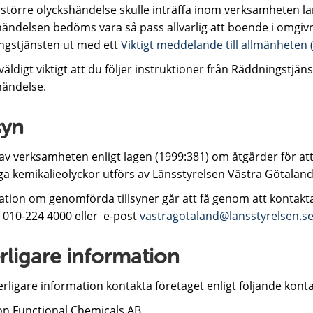
större olyckshändelse skulle inträffa inom verksamheten 
händelsen bedöms vara så pass allvarlig att boende i omgivn
ngstjänsten ut med ett
Viktigt meddelande till allmänheten 
väldigt viktigt att du följer instruktioner från Räddningstjä
händelse.
syn
 av verksamheten enligt lagen (1999:381) om åtgärder för at
iga kemikalieolyckor utförs av Länsstyrelsen Västra Götaland
ation om genomförda tillsyner går att få genom att kontakt
n 010-224 4000 eller e-post
vastragotaland@lansstyrelsen.s
erligare information
erligare information kontakta företaget enligt följande kont
n Functional Chemicals AB