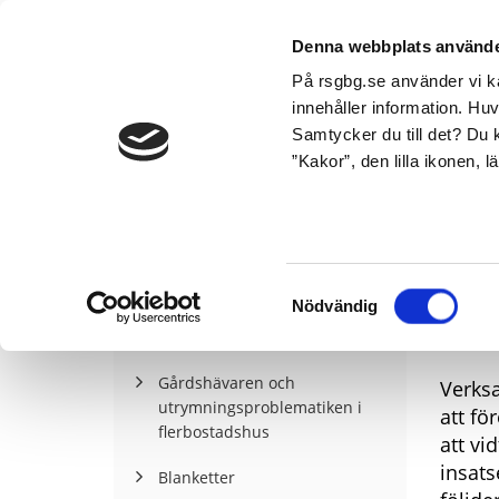
Denna webbplats använde
På rsgbg.se använder vi ka
innehåller information. Hu
Samtycker du till det? Du k
”Kakor”, den lilla ikonen, 
Startsida
Företag och organisation
S
Anlagd brand i skola
Samtyckesval
No
Nödvändig
Automatlarm
Gårdshävaren och
Verksa
utrymningsproblematiken i
att fö
flerbostadshus
att vi
insats
Blanketter