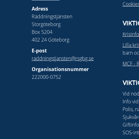
Cookie
Adress
Räddningstjänsten
Storgöteborg
VIKT
Box 5204
Krisinf
402 24 Göteborg
Lilla kr
E-post
barn o
raddningstjansten@rsgbg.se
MCF - R
Organisationsnummer
222000-0752
VIKT
Vid nöd
Info vid
Polis, n
Sjukvår
Giftinf
SOS-int