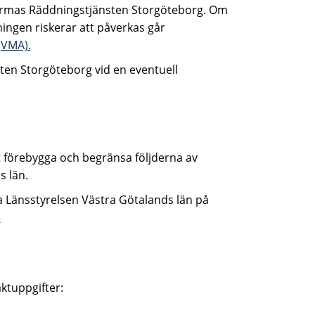
larmas Räddningstjänsten Storgöteborg. Om
ingen riskerar att påverkas går
(VMA).
nsten Storgöteborg vid en eventuell
t förebygga och begränsa följderna av
s län.
a Länsstyrelsen Västra Götalands län på
e
aktuppgifter: