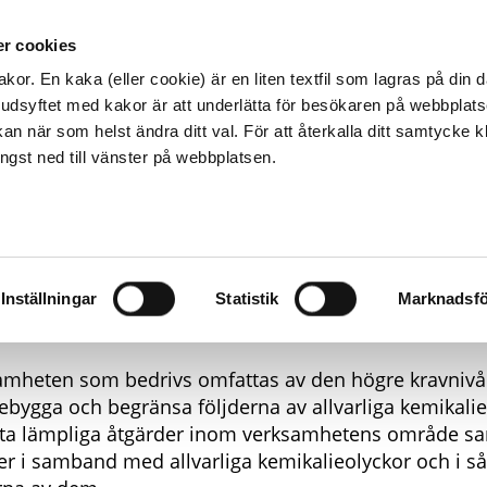
Kontakta os
r cookies
Hem och fritid
F
kor. En kaka (eller cookie) är en liten textfil som lagras på din
vudsyftet med kakor är att underlätta för besökaren på webbplats
an när som helst ändra ditt val. För att återkalla ditt samtycke k
längst ned till vänster på webbplatsen.
eveso-anläggningar
Stenungsunds kommun
Nouryon F
uryon Functional 
Inställningar
Statistik
Marknadsfö
mheten som bedrivs omfattas av den högre kravnivån 
rebygga och begränsa följderna av allvarliga kemikali
dta lämpliga åtgärder inom verksamhetens område sa
er i samband med allvarliga kemikalieolyckor och i 