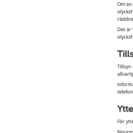
Om en 
olycks
räddni
Det är 
olycks
Till
Tillsyn
allvarl
Inform
telefo
Ytt
För ytt
Nouryo