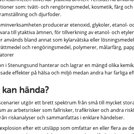
tioner som: tvätt- och rengöringsmedel, kosmetik, färg och by
ramställning och djurfoder.
aminverksamheten producerar etenoxid, glykoler, etanol- o
ara till ytaktiva ämnen, för tillverkning av etanol- och etyle
er används bland annat som kylarvätska eller lösningsmedel
vättmedel och rengöringsmedel, polymerer, målarfärg, papp
satorer
n i Stenungsund hanterar och lagrar en mängd olika kemika
ade effekter på hälsa och miljö medan andra har farliga eff
 kan hända?
cenarier utgör ett brett spektrum från små till mycket stor
m av arbetsrisker som fallrisker, trafikrisker och andra ri
från riskanalyser och sammanfattas i enklare händelser.
xplosion efter ett utsläpp som omfattar en eller flera av de