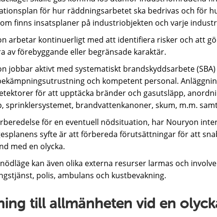
ationsplan för hur räddningsarbetet ska bedrivas och för h
om finns insatsplaner på industriobjekten och varje industr
 arbetar kontinuerligt med att identifiera risker och att 
ra av förebyggande eller begränsade karaktär.
 jobbar aktivt med systematiskt brandskyddsarbete (SBA) för 
ekämpningsutrustning och kompetent personal. Anläggnin
detektorer för att upptäcka bränder och gasutsläpp, anordn
p, sprinklersystemet, brandvattenkanoner, skum, m.m. samt 
rberedelse för en eventuell nödsituation, har Nouryon inte
splanens syfte är att förbereda förutsättningar för att sna
d med en olycka.
t nödläge kan även olika externa resurser larmas och invol
ngstjänst, polis, ambulans och kustbevakning.
ning till allmänheten vid en olyck