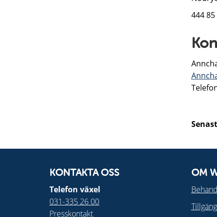
444 85
Kon
Anncha
Anncha
Telefo
Senast
KONTAKTA OSS
OM W
Telefon växel
Behandl
031-335 26 00
Tillgän
Presskontakt