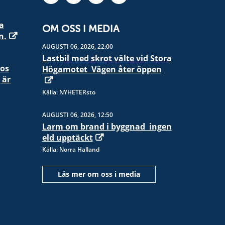
a
OM OSS I MEDIA
n.
AUGUSTI 06, 2026, 22:00
Lastbil med skrot välte vid Stora
hos
Högamotet  Vägen åter öppen
 är
Källa: NYHETERsto
AUGUSTI 06, 2026, 12:50
Larm om brand i byggnad  ingen
eld upptäckt
Källa: Norra Halland
Läs mer om oss i media