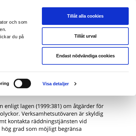
s
Press
Om oss
Anslagstavla
Blanketter
Translate
Tillåt alla cookies
öretag och organisation
Utbildningar
Jobba hos oss
 dator och som
en.
Tillåt urval
lickar du på
Sök
Endast nödvändiga cookies
unctional Chemicals AB
Chemicals AB
ring
Visa detaljer
enligt lagen (1999:381) om åtgärder för
eolyckor. Verksamhetsutövaren är skyldig
mt kontakta räddningstjänsten vid
så hög grad som möjligt begränsa