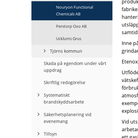
produk
Nouryon Functional
fabrike
Chemicals AB
hanter
utsläp
Perstorp Oxo AB
samtidi
Ucklums Grus
Inne p
grindar
Tjörns kommun
Etenoxi
Skada på egendom under vårt
uppdrag
Utflöde
vätske
Skriftlig redogörelse
förbru
Systematiskt
atmosfä
brandskyddsarbete
exempe
explosi
Säkerhetsplanering vid
evenemang
Vid uts
arbeta
Tillsyn
ett ga