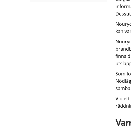
inform
Dessut
Nouryon
kan va
Nouryon
brandb
finns 
utsläp
Som fö
Nödläge
samban
Vid et
räddni
Var