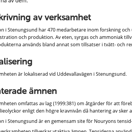
rna av dem.
krivning av verksamhet
n i Stenungsund har 470 medarbetare inom forskning och ut
stration och produktion. Av eten, syrgas och ammoniak till
odukterna används bland annat som tillsatser i tvätt- och r
alisering
mheten är lokaliserad vid Uddevallavägen i Stenungsund.
terade ämnen
mheten omfattas av lag (1999:381) om åtgärder för att föreb
ieolyckor enligt den högre kravnivån då hantering av sker a
n i Stenungsund är en gemensam site för Nouryons tensid
verksamheten tillverkar ytaktiva ämnen. Tensiderna använd