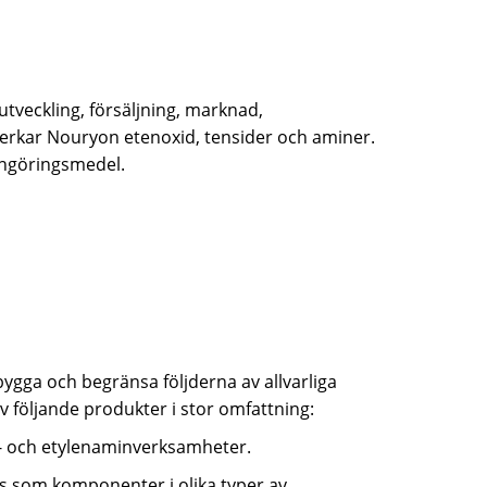
veckling, försäljning, marknad,
verkar Nouryon etenoxid, tensider och aminer.
engöringsmedel.
ygga och begränsa följderna av allvarliga
v följande produkter i stor omfattning:
- och etylenaminverksamheter.
s som komponenter i olika typer av