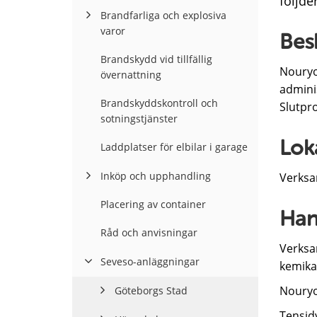
följde
Brandfarliga och explosiva
varor
Bes
Brandskydd vid tillfällig
Nouryo
övernattning
admini
Brandskyddskontroll och
Slutpr
sotningstjänster
Lok
Laddplatser för elbilar i garage
Inköp och upphandling
Verksa
Placering av container
Han
Råd och anvisningar
Verksa
Seveso-anläggningar
kemikal
Nouryo
Göteborgs Stad
Tensid