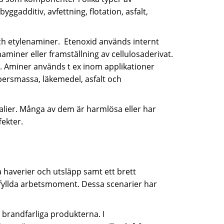
ggadditiv, avfettning, flotation, asfalt,
ch etylenaminer. Etenoxid används internt
naminer eller framställning av cellulosaderivat.
. Aminer används t ex inom applikationer
ersmassa, läkemedel, asfalt och
lier. Många av dem är harmlösa eller har
ekter.
a haverier och utsläpp samt ett brett
skfyllda arbetsmoment. Dessa scenarier har
 brandfarliga produkterna. I