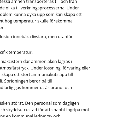
essa ämnen transporteras till och från
 de olika tillverkningsprocesserna. Under
 problem kunna dyka upp som kan skapa ett
samt hög temperatur skulle förekomma
on.
losion innebära livsfara, men utanför
ecifik temperatur.
moniakcistern där ammoniaken lagras i
mosfärstryck. Under lossning, förvaring eller
kapa ett stort ammoniakutsläpp till
i. Spridningen beror på till
dfarlig gas kommer ut är brand- och
sorisken störst. Den personal som dagligen
ch skyddsutrustad för att snabbt ingripa mot
inns en kommunal lednings- och