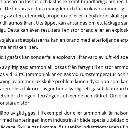
tionsarean lossas och lastas extremt brandfarliga ämnen. D
n. De förvaras i stora mängder och förbrukas kontinuerlig i
ing av eten, etenoxid, propenoxid, eller metylklorid skulle
p till atmosfären. Utsläppet kan antändas om ett läckage 
gt. Detta kan även resultera i en stor brand eller en explosi
å själva arbetsplatserna kan en brand med efterföljande exp
na är risken liten.
d i gasfas kan sönderfalla explosivt i frånvaro av luft vid sp
 av giftig gas: ammoniak lossas från fartyg till en stor am
fas vid -33°C (ammoniak är en gas vid rumstemperatur och at
kning av ammoniak skulle problem kunna dyka upp som kan s
ren. Flera faktorer avgör hur allvarligt ett gasutsläpp kan bl
l vindriktningen, terrängens utseende och vädret. Om bran
onsfaran stor.
läpp av giftig gas, till exempel klor eller ammoniak, är häl
r med hanteringen inom industrin är både specialutbildad o
släckage. Skulle gas komma lös utanför industriområdena f