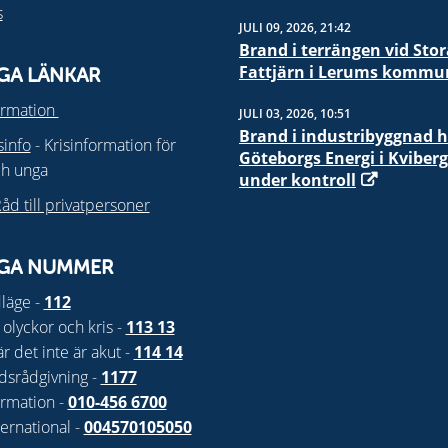
s
JULI 09, 2026, 21:42
Brand i terrängen vid Stor
Fattjärn i Lerums kommu
IGA LÄNKAR
ormation
JULI 03, 2026, 10:51
Brand i industribyggnad 
isinfo
- Krisinformation för
Göteborgs Energi i Kviberg
ch unga
under kontroll
åd till privatpersoner
IGA NUMMER
läge -
112
 olyckor och kris -
113 13
är det inte är akut -
114 14
dsrådgivning -
1177
ormation -
010-456 6700
ernational -
004570105050