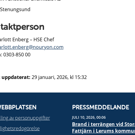
 Stenungsund
taktperson
rlott Enberg – HSE Chef
rlott.enberg@nouryon.com
n: 0303-850 00
 uppdaterat:
29 januari, 2026, kl 15:32
EBBPLATSEN
PRESSMEDDELANDE
ing av personuppgifter
JULI 10, 2026, 00:06
Brand i terrängen vid Stor
glighetsredogörelse
Fattjärn i Lerums kommu