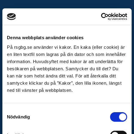
KONTAKTA OSS
Telefon växel
031-335 26 00
Presskontakt
Denna webbplats använder cookies
Adress
På rsgbg.se använder vi kakor. En kaka (eller cookie) är
en liten textfil som lagras på din dator och som innehåller
Räddningstjänsten
information. Huvudsyftet med kakor är att underlätta för
Storgöteborg
besökaren på webbplatsen. Samtycker du till det? Du
Box 5204
kan när som helst ändra ditt val. För att återkalla ditt
402 24 Göteborg
samtycke klickar du på ”Kakor”, den lilla ikonen, längst
E-post
ned till vänster på webbplatsen.
raddningstjansten@rsgbg.se
Organisationsnummer
Samtyckesval
222000-0752
Nödvändig
OM WEBBPLATSEN