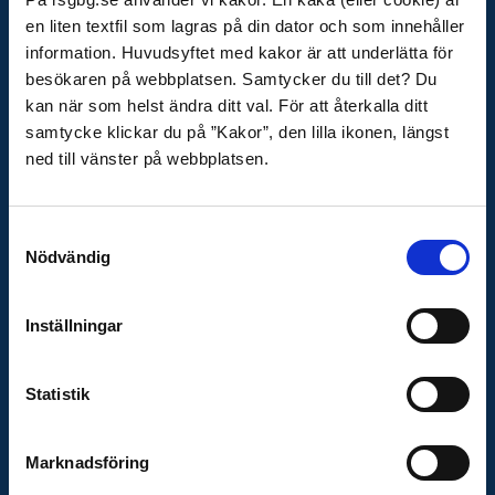
E-post
en liten textfil som lagras på din dator och som innehåller
raddningstjansten@rsgbg.se
information. Huvudsyftet med kakor är att underlätta för
Organisationsnummer
besökaren på webbplatsen. Samtycker du till det? Du
222000-0752
kan när som helst ändra ditt val. För att återkalla ditt
samtycke klickar du på ”Kakor”, den lilla ikonen, längst
ned till vänster på webbplatsen.
OM WEBBPLATSEN
Behandling av personuppgifter
Samtyckesval
Tillgänglighetsredogörelse
Nödvändig
Cookies
Inställningar
VIKTIGA LÄNKAR
Krisinformation
Statistik
Lilla krisinfo
- Krisinformation för barn och unga
MCF - Råd till privatpersoner
Marknadsföring