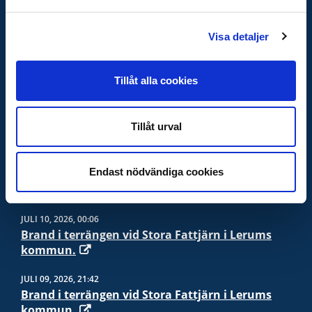
VIKTIGA NUMMER
Visa detaljer
Vid nödläge -
112
Info vid olyckor och kris -
113 13
Tillåt alla cookies
Polis, när det inte är akut -
114 14
Sjukvårdsrådgivning -
1177
Giftinformation -
010-456 6700
Tillåt urval
SOS-international -
004570105050
Endast nödvändiga cookies
PRESSMEDDELANDE
JULI 10, 2026, 00:06
Brand i terrängen vid Stora Fattjärn i Lerums
kommun.
JULI 09, 2026, 21:42
Brand i terrängen vid Stora Fattjärn i Lerums
kommun.