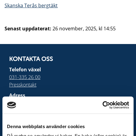
Skanska Terås bergtäkt
Senast uppdaterat:
26 november, 2025, kl 14:55
KONTAKTA OSS
Telefon växel
031-335 26 00
Presskontakt
Adress
Räddningstjänsten
Storgöteborg
Box 5204
402 24 Göteborg
Denna webbplats använder cookies
På rsgbg.se använder vi kakor. En kaka (eller cookie) är