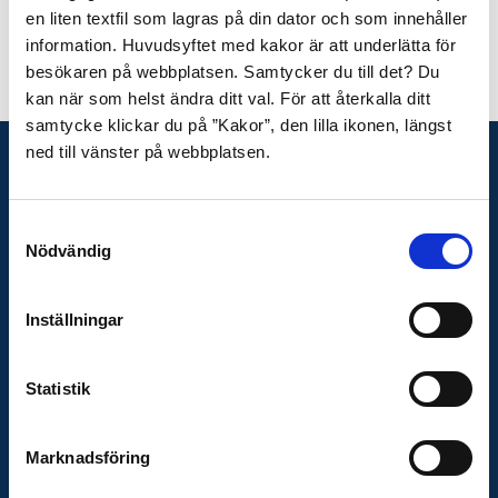
en liten textfil som lagras på din dator och som innehåller
information. Huvudsyftet med kakor är att underlätta för
Senast uppdaterat:
25 november, 2025, kl 19:20
besökaren på webbplatsen. Samtycker du till det? Du
kan när som helst ändra ditt val. För att återkalla ditt
samtycke klickar du på ”Kakor”, den lilla ikonen, längst
ned till vänster på webbplatsen.
KONTAKTA OSS
Telefon växel
Samtyckesval
031-335 26 00
Nödvändig
Presskontakt
Adress
Inställningar
Räddningstjänsten
Storgöteborg
Statistik
Box 5204
402 24 Göteborg
E-post
Marknadsföring
raddningstjansten@rsgbg.se