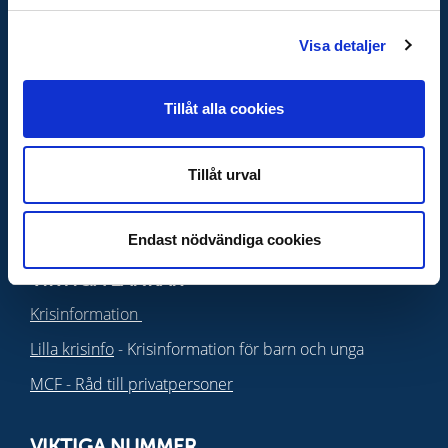
Organisationsnummer
Visa detaljer
222000-0752
Tillåt alla cookies
OM WEBBPLATSEN
Behandling av personuppgifter
Tillåt urval
Tillgänglighetsredogörelse
Cookies
Endast nödvändiga cookies
VIKTIGA LÄNKAR
Krisinformation
Lilla krisinfo
- Krisinformation för barn och unga
MCF - Råd till privatpersoner