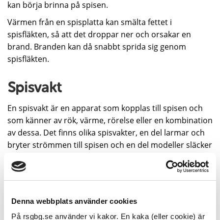
kan börja brinna på spisen.
Värmen från en spisplatta kan smälta fettet i
spisfläkten, så att det droppar ner och orsakar en
brand. Branden kan då snabbt sprida sig genom
spisfläkten.
Spisvakt
En spisvakt är en apparat som kopplas till spisen och
som känner av rök, värme, rörelse eller en kombination
av dessa. Det finns olika spisvakter, en del larmar och
bryter strömmen till spisen och en del modeller släcker
även branden.
Priset brukar ligga mellan 3000 och 6000 kronor. Äger
du inte din bostad behöver du fastighetsägarens
tillstånd för att få installera spisvakten i ditt kök. En
Denna webbplats använder cookies
timer är billigare men ger då ett enklare skydd.
På rsgbg.se använder vi kakor. En kaka (eller cookie) är