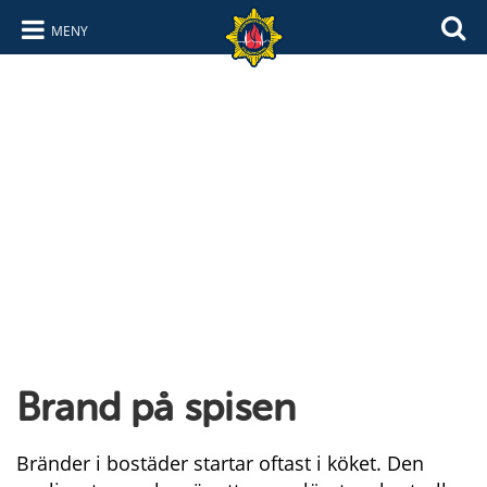
MENY
Hoppa till innehåll
Hoppa till navigering
Brand på spisen
Bränder i bostäder startar oftast i köket. Den