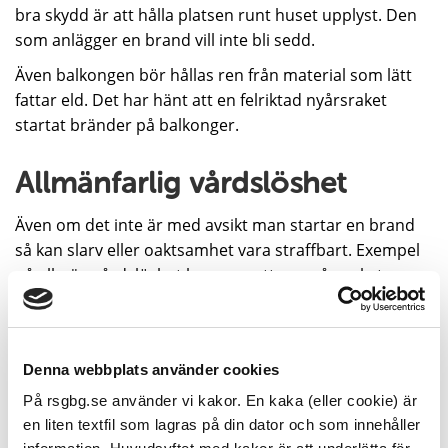
bra skydd är att hålla platsen runt huset upplyst. Den
som anlägger en brand vill inte bli sedd.
Även balkongen bör hållas ren från material som lätt
fattar eld. Det har hänt att en felriktad nyårsraket
startat bränder på balkonger.
Allmänfarlig vårdslöshet
Även om det inte är med avsikt man startar en brand
så kan slarv eller oaktsamhet vara straffbart. Exempel
på allmän vårdslöshet kan vara att en nyårsraket
startar en brand, att barn leker med elden och startar
en skogsbrand eller att någon glömmer kastrullen på
spisen vid matlagning.
Denna webbplats använder cookies
På rsgbg.se använder vi kakor. En kaka (eller cookie) är
Brott och straff
en liten textfil som lagras på din dator och som innehåller