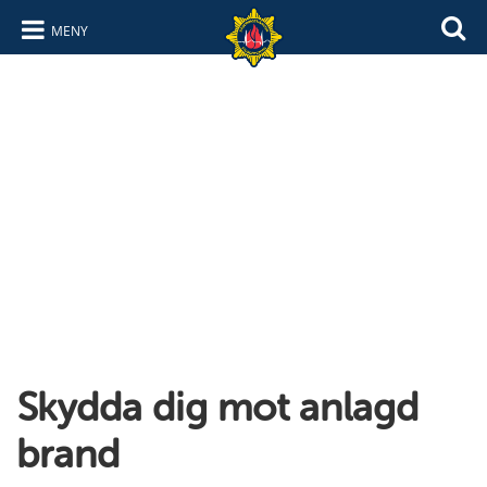
MENY
Hoppa till innehåll
Hoppa till navigering
Skydda dig mot anlagd
brand