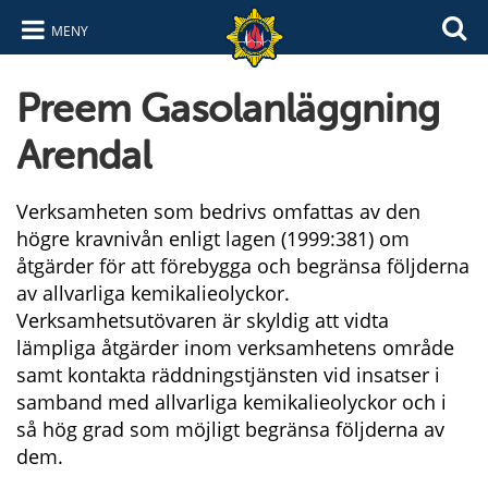
MENY
Hoppa till innehåll
Hoppa till navigering
Preem Gasolanläggning
Arendal
Verksamheten som bedrivs omfattas av den
högre kravnivån enligt lagen (1999:381) om
åtgärder för att förebygga och begränsa följderna
av allvarliga kemikalieolyckor.
Verksamhetsutövaren är skyldig att vidta
lämpliga åtgärder inom verksamhetens område
samt kontakta räddningstjänsten vid insatser i
samband med allvarliga kemikalieolyckor och i
så hög grad som möjligt begränsa följderna av
dem.