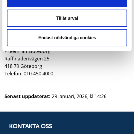
post
vastragotaland@lansstyrelsen.se
Tillåt urval
Ytterligare information
För ytterligare information kontakta företaget enligt
Endast nödvändiga cookies
följande kontaktuppgifter:
Preemraff Göteborg
Raffinaderivägen 25
418 79 Göteborg
Telefon: 010-450 4000
Senast uppdaterat:
29 januari, 2026, kl 14:26
KONTAKTA OSS