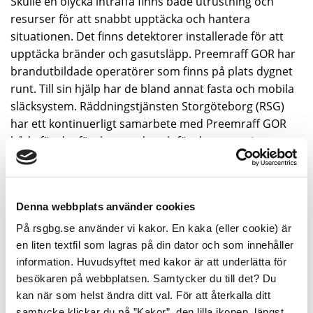
Skulle en olycka inträffa finns både utrustning och
resurser för att snabbt upptäcka och hantera
situationen. Det finns detektorer installerade för att
upptäcka bränder och gasutsläpp. Preemraff GOR har
brandutbildade operatörer som finns på plats dygnet
runt. Till sin hjälp har de bland annat fasta och mobila
släcksystem. Räddningstjänsten Storgöteborg (RSG)
har ett kontinuerligt samarbete med Preemraff GOR
både för det förebyggande och för det operativa
arbetet. Vid ett nödläge kan externa resurser larmas
och involveras i räddningsarbetet, såsom kommunal
räddningstjänst, polis och ambulans.
Denna webbplats använder cookies
På rsgbg.se använder vi kakor. En kaka (eller cookie) är
Varning till allmänheten vid en
en liten textfil som lagras på din dator och som innehåller
olycka
information. Huvudsyftet med kakor är att underlätta för
besökaren på webbplatsen. Samtycker du till det? Du
Om en större olyckshändelse skulle inträffa inom
kan när som helst ändra ditt val. För att återkalla ditt
verksamheten larmas Räddningstjänsten
samtycke klickar du på ”Kakor”, den lilla ikonen, längst