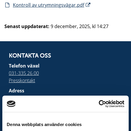
Kontroll av utrymningsvägar.pdf
Senast uppdaterat:
9 december, 2025, kl 14:27
KONTAKTA OSS
Telefon växel
031-335 26 00
Presskontakt
Adress
Räddningstjänsten
Storgöteborg
Box 5204
402 24 Göteborg
Denna webbplats använder cookies
E-post