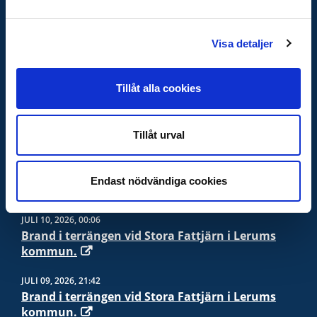
VIKTIGA NUMMER
Visa detaljer
Vid nödläge -
112
Info vid olyckor och kris -
113 13
Polis, när det inte är akut -
114 14
Tillåt alla cookies
Sjukvårdsrådgivning -
1177
Giftinformation -
010-456 6700
SOS-international -
004570105050
Tillåt urval
Endast nödvändiga cookies
PRESSMEDDELANDE
JULI 10, 2026, 00:06
Brand i terrängen vid Stora Fattjärn i Lerums
kommun.
JULI 09, 2026, 21:42
Brand i terrängen vid Stora Fattjärn i Lerums
kommun.