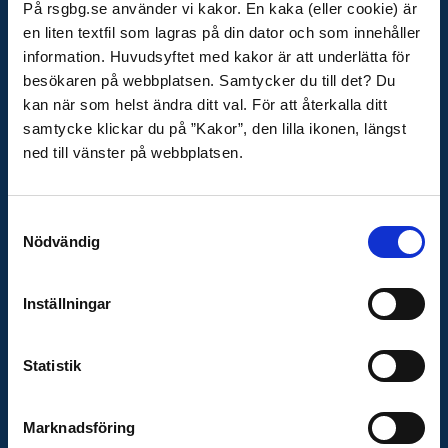
På rsgbg.se använder vi kakor. En kaka (eller cookie) är
raddningstjansten@rsgbg.se
en liten textfil som lagras på din dator och som innehåller
Organisationsnummer
information. Huvudsyftet med kakor är att underlätta för
222000-0752
besökaren på webbplatsen. Samtycker du till det? Du
kan när som helst ändra ditt val. För att återkalla ditt
samtycke klickar du på ”Kakor”, den lilla ikonen, längst
OM WEBBPLATSEN
ned till vänster på webbplatsen.
Behandling av personuppgifter
Tillgänglighetsredogörelse
Samtyckesval
Nödvändig
Cookies
Inställningar
VIKTIGA LÄNKAR
Krisinformation
Statistik
Lilla krisinfo
- Krisinformation för barn och unga
MCF - Råd till privatpersoner
Marknadsföring