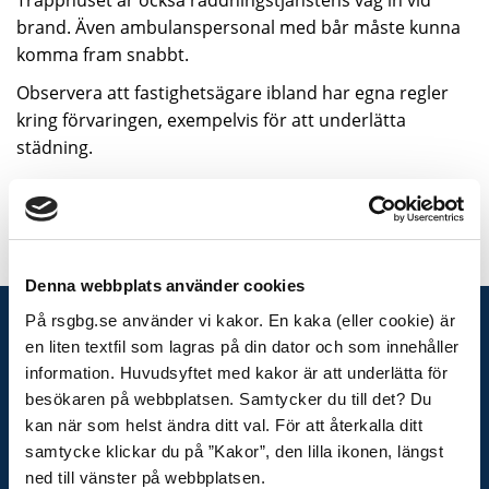
Trapphuset är också räddningstjänstens väg in vid
brand. Även ambulanspersonal med bår måste kunna
komma fram snabbt.
Observera att fastighetsägare ibland har egna regler
kring förvaringen, exempelvis för att underlätta
städning.
Senast uppdaterat:
2 december, 2025, kl 09:57
Denna webbplats använder cookies
På rsgbg.se använder vi kakor. En kaka (eller cookie) är
KONTAKTA OSS
en liten textfil som lagras på din dator och som innehåller
information. Huvudsyftet med kakor är att underlätta för
Telefon växel
besökaren på webbplatsen. Samtycker du till det? Du
031-335 26 00
kan när som helst ändra ditt val. För att återkalla ditt
Presskontakt
samtycke klickar du på ”Kakor”, den lilla ikonen, längst
Adress
ned till vänster på webbplatsen.