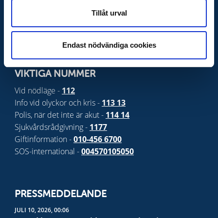
Krisinformation
Tillåt urval
Lilla krisinfo
- Krisinformation för barn och unga
MCF - Råd till privatpersoner
Endast nödvändiga cookies
VIKTIGA NUMMER
Vid nödläge -
112
Info vid olyckor och kris -
113 13
Polis, när det inte är akut -
114 14
Sjukvårdsrådgivning -
1177
Giftinformation -
010-456 6700
SOS-international -
004570105050
PRESSMEDDELANDE
JULI 10, 2026, 00:06