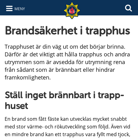
MENY
Hoppa till innehåll
Hoppa till navigering
Brandsäkerhet i trapphus
Trapphuset är din väg ut om det börjar brinna.
Därför är det viktigt att hålla trapphus och andra
utrymmen som är avsedda för utrymning rena
från sådant som är brännbart eller hindrar
framkomligheten.
Ställ inget bränn­bart i trapp­
hu­set
En brand som fått fäste kan utvecklas mycket snabbt
med stor värme- och rökutveckling som följd. Även vid
en mindre brand kan ett trapphus vara fyllt med tjock,