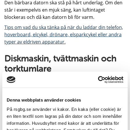
Den bärbara datorn ska stå på hårt underlag. Om den
står i exempelvis en mjuk säng, kan luftintaget
blockeras och då kan datorn bli för varm.
Tips om vad du ska tänka på när du laddar din telefon,
hoverboard, elcykel, drönare, elsparkcykel eller andra
typer av eldriven apparatur.
Diskmaskin, tvättmaskin och
torktumlare
Det kan börja brinna i diskmaskiner, torktumlare och
tvättmaskiner av flera orsaker. Tänk på att inte packa
för mycket i tvätt- och diskmaskiner. Använd dessa
Denna webbplats använder cookies
maskiner när du är hemma och är vaken.
På rsgbg.se använder vi kakor. En kaka (eller cookie) är
Rengör luddfiltret i torktumlaren regelbundet. Ludd i
en liten textfil som lagras på din dator och som innehåller
torktumlarens filter kan orsaka brand då det täpper till
information. Huvudsyftet med kakor är att underlätta för
för luftcirkulation eller isolerar värmeelementet som