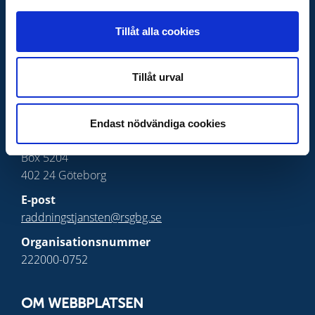
KONTAKTA OSS
Tillåt alla cookies
Telefon växel
031-335 26 00
Tillåt urval
Presskontakt
Adress
Räddningstjänsten
Endast nödvändiga cookies
Storgöteborg
Box 5204
402 24 Göteborg
E-post
raddningstjansten@rsgbg.se
Organisationsnummer
222000-0752
OM WEBBPLATSEN