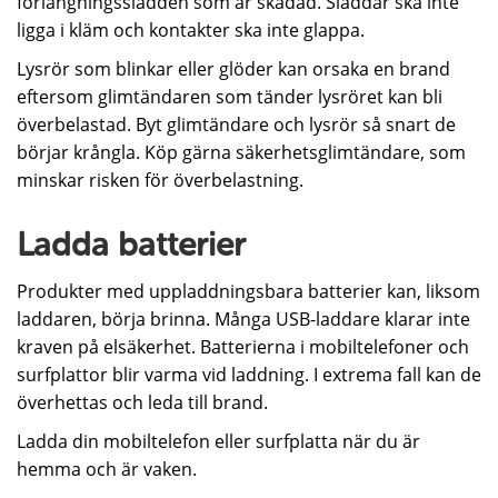
förlängningssladden som är skadad. Sladdar ska inte
ligga i kläm och kontakter ska inte glappa.
Lysrör som blinkar eller glöder kan orsaka en brand
eftersom glimtändaren som tänder lysröret kan bli
överbelastad. Byt glimtändare och lysrör så snart de
börjar krångla. Köp gärna säkerhetsglimtändare, som
minskar risken för överbelastning.
Ladda batterier
Produkter med uppladdningsbara batterier kan, liksom
laddaren, börja brinna. Många USB-laddare klarar inte
kraven på elsäkerhet. Batterierna i mobiltelefoner och
surfplattor blir varma vid laddning. I extrema fall kan de
överhettas och leda till brand.
Ladda din mobiltelefon eller surfplatta när du är
hemma och är vaken.