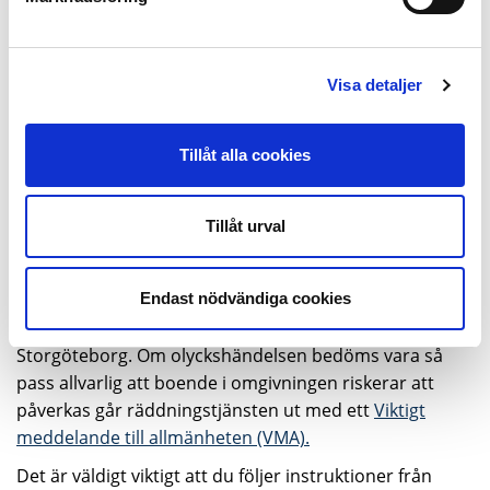
St1:s utrymningslarm testas varje måndag kl. 8.30.
Larmet kan även höras utanför anläggningen.
St1 Refinery AB samverkar med närliggande liknande
Visa detaljer
verksamheter, exempelvis i Energihamnen, för att
gemensamt förebygga att en allvarlig olycka skulle
kunna spridas (dominoeffekt).
Tillåt alla cookies
Varning till allmänheten vid en
Tillåt urval
olycka
Endast nödvändiga cookies
Om en större olyckshändelse skulle inträffa inom
verksamheten larmas Räddningstjänsten
Storgöteborg. Om olyckshändelsen bedöms vara så
pass allvarlig att boende i omgivningen riskerar att
påverkas går räddningstjänsten ut med ett
Viktigt
meddelande till allmänheten (VMA).
Det är väldigt viktigt att du följer instruktioner från