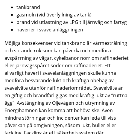
tankbrand
gasmoln (vid överfyllning av tank)
brand vid utlastning av LPG till järnväg och fartyg
haverier i svavelanläggningen
Möjliga konsekvenser vid tankbrand är värmestrålning
och sotande rök som kan påverka och medföra
avspärrning av vägar, cykelbanor norr om raffinaderiet
eller järnvägsspåret söder om raffinaderiet. Ett
allvarligt haveri i svavelanläggningen skulle kunna
medföra besvärande lukt och kraftiga obehag av
svavelväte utanför raffinaderiområdet. Svavelväte är
en giftig och brandfarlig gas med kraftig lukt av ”ruttna
ägg”. Avstängning av Oljevägen och utrymning av
Energihamnen kan komma att behöva ske. Även
mindre störningar och incidenter kan leda till viss
påverkan på omgivningen, såsom lukt, buller eller
fackling. Fackling är ett säkerhetssystem där