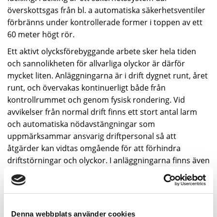
överskottsgas från bl. a automatiska säkerhetsventiler
förbränns under kontrollerade former i toppen av ett
60 meter högt rör.
Ett aktivt olycksförebyggande arbete sker hela tiden
och sannolikheten för allvarliga olyckor är därför
mycket liten. Anläggningarna är i drift dygnet runt, året
runt, och övervakas kontinuerligt både från
kontrollrummet och genom fysisk rondering. Vid
avvikelser från normal drift finns ett stort antal larm
och automatiska nödavstängningar som
uppmärksammar ansvarig driftpersonal så att
åtgärder kan vidtas omgående för att förhindra
driftstörningar och olyckor. I anläggningarna finns även
utrustning för detektion och larm av gaser och brand
för att snabbt kunna upptäcka och åtgärda avvikelser.
Samtliga tankar är utrustade med dubbla
överfyllnadslarm vilket gör risken för överfyllning
Denna webbplats använder cookies