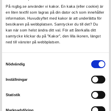
mycket liten. All utrustning där brandfarliga varor
På rsgbg.se använder vi kakor. En kaka (eller cookie) är
hanteras är explosionssäker. Riskanalyser görs inför
en liten textfil som lagras på din dator och som innehåller
varje ändring av anläggningarna och vid ändringar i
information. Huvudsyftet med kakor är att underlätta för
driftsrutiner. Övergripande riskanalyser görs
besökaren på webbplatsen. Samtycker du till det? Du
regelbundet, vilket leder till en kontinuerlig förbättring
kan när som helst ändra ditt val. För att återkalla ditt
av säkerhetssystemen. Under dagtid pågår
samtycke klickar du på ”Kakor”, den lilla ikonen, längst
kontinuerlig inspektions- och underhållsverksamhet
ned till vänster på webbplatsen.
för att förebygga haverier och olyckor. Större
underhållsstopp äger rum vart fjärde år.
Samtyckesval
Mindre olyckor kan omhändertas av egen personal. En
Nödvändig
viktig första åtgärd för egen personal är att få stopp på
läckage och att stänga berörda anläggningsdelar. På
anläggningen finns utrustning och tränad personal för
Inställningar
att ta hand om spill och släcka mindre bränder.
Övningar genomförs regelbundet med egen personal
Statistik
och även tillsammans med Räddningstjänsten
Storgöteborg (RSG).
Marknadsföring