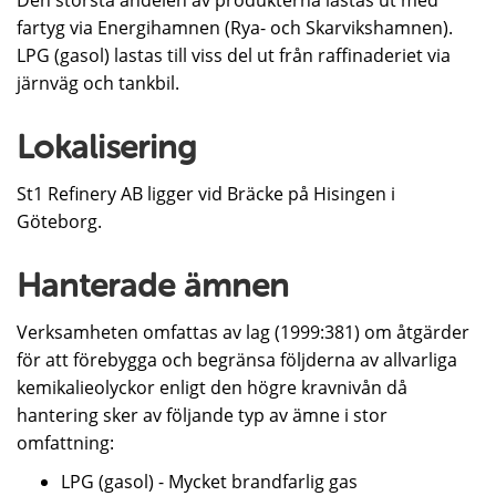
Den största andelen av produkterna lastas ut med
fartyg via Energihamnen (Rya- och Skarvikshamnen).
LPG (gasol) lastas till viss del ut från raffinaderiet via
järnväg och tankbil.
Lokalisering
St1 Refinery AB ligger vid Bräcke på Hisingen i
Göteborg.
Hanterade ämnen
Verksamheten omfattas av lag (1999:381) om åtgärder
för att förebygga och begränsa följderna av allvarliga
kemikalieolyckor enligt den högre kravnivån då
hantering sker av följande typ av ämne i stor
omfattning:
LPG (gasol) - Mycket brandfarlig gas