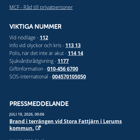
MCF - Råd till privatpersoner
VIKTIGA NUMMER
Vid nödläge -
112
Info vid olyckor och kris -
113 13
Polis, när det inte är akut -
114 14
Sjukvårdsrådgivning -
1177
Giftinformation -
010-456 6700
SOS-international -
004570105050
PRESSMEDDELANDE
JULI 10, 2026, 00:06
Brand i terrängen vid Stora Fattjärn i Lerums
kommun.