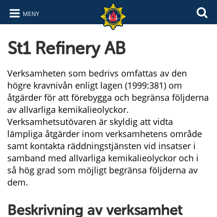
MENY
Hoppa till innehåll
Hoppa till navigering
St1 Refinery AB
Verksamheten som bedrivs omfattas av den
högre kravnivån enligt lagen (1999:381) om
åtgärder för att förebygga och begränsa följderna
av allvarliga kemikalieolyckor.
Verksamhetsutövaren är skyldig att vidta
lämpliga åtgärder inom verksamhetens område
samt kontakta räddningstjänsten vid insatser i
samband med allvarliga kemikalieolyckor och i
så hög grad som möjligt begränsa följderna av
dem.
Beskrivning av verksamhet