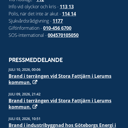
Info vid olyckor och kris -
113 13
Polis, när det inte är akut -
114 14
Sjukvårdsrådgivning -
1177
Giftinformation -
010-456 6700
SOS-international -
004570105050
PRESSMEDDELANDE
JULI 10, 2026, 00:06
Brand i terrängen vid Stora Fattjärn i Lerums
kommun.
JULI 09, 2026, 21:42
Brand i terrängen vid Stora Fattjärn i Lerums
kommun.
JULI 03, 2026, 10:51
Brand i industribyggnad hos Göteborgs Energi i