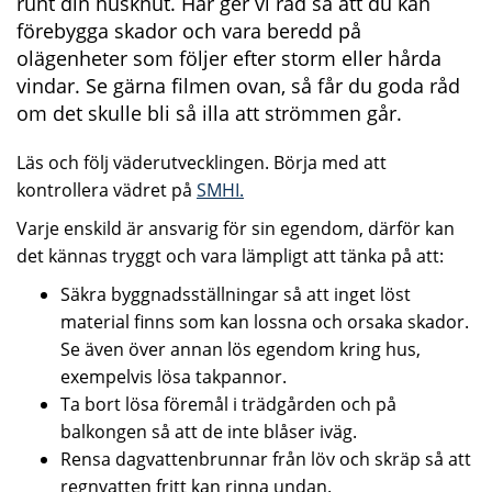
runt din husknut. Här ger vi råd så att du kan
förebygga skador och vara beredd på
olägenheter som följer efter storm eller hårda
vindar. Se gärna filmen ovan, så får du goda råd
om det skulle bli så illa att strömmen går.
Läs och följ väderutvecklingen. Börja med att
kontrollera vädret på
SMHI.
Varje enskild är ansvarig för sin egendom, därför kan
det kännas tryggt och vara lämpligt att tänka på att:
Säkra byggnadsställningar så att inget löst
material finns som kan lossna och orsaka skador.
Se även över annan lös egendom kring hus,
exempelvis lösa takpannor.
Ta bort lösa föremål i trädgården och på
balkongen så att de inte blåser iväg.
Rensa dagvattenbrunnar från löv och skräp så att
regnvatten fritt kan rinna undan.