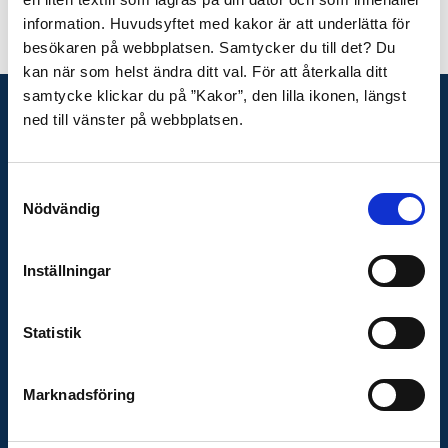
Senast uppdaterat:
1 december, 2025, kl 13:06
information. Huvudsyftet med kakor är att underlätta för
besökaren på webbplatsen. Samtycker du till det? Du
kan när som helst ändra ditt val. För att återkalla ditt
samtycke klickar du på ”Kakor”, den lilla ikonen, längst
ned till vänster på webbplatsen.
KONTAKTA OSS
Telefon växel
031-335 26 00
Samtyckesval
Presskontakt
Nödvändig
Adress
Räddningstjänsten
Inställningar
Storgöteborg
Box 5204
Statistik
402 24 Göteborg
E-post
Marknadsföring
raddningstjansten@rsgbg.se
Organisationsnummer