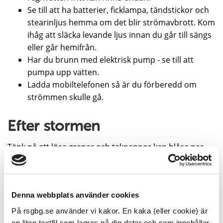
Se till att ha batterier, ficklampa, tändstickor och
stearinljus hemma om det blir strömavbrott. Kom
ihåg att släcka levande ljus innan du går till sängs
eller går hemifrån.
Har du brunn med elektrisk pump - se till att
pumpa upp vatten.
Ladda mobiltelefonen så är du förberedd om
strömmen skulle gå.
Efter stormen
Tänk på att lösa grenar och takpannor kan blåsa ner
även efter att vindarna har dragit vidare. Du som är
fastighetsägare bör se över hus och trädgård och
rapportera eventuella stormskador till ditt
Denna webbplats använder cookies
försäkringsbolag.
På rsgbg.se använder vi kakor. En kaka (eller cookie) är
en liten textfil som lagras på din dator och som innehåller