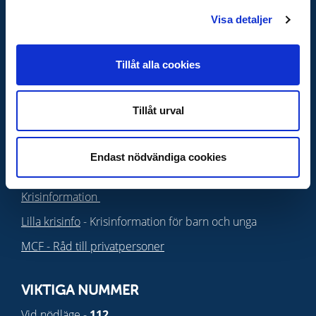
222000-0752
Visa detaljer
OM WEBBPLATSEN
Tillåt alla cookies
Behandling av personuppgifter
Tillgänglighetsredogörelse
Tillåt urval
Cookies
Endast nödvändiga cookies
VIKTIGA LÄNKAR
Krisinformation
Lilla krisinfo
- Krisinformation för barn och unga
MCF - Råd till privatpersoner
VIKTIGA NUMMER
Vid nödläge -
112