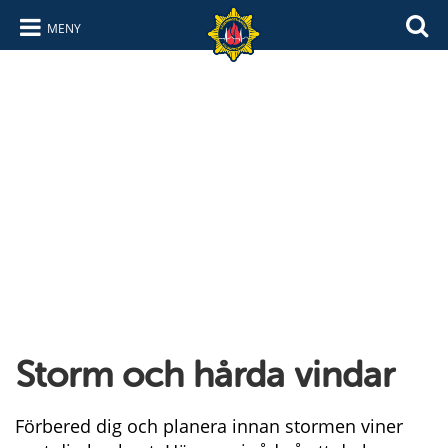
MENY
Hoppa till innehåll
Hoppa till navigering
Storm och hårda vindar
Förbered dig och planera innan stormen viner