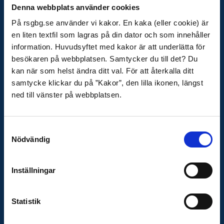
Box 5204
Denna webbplats använder cookies
402 24 Göteborg
På rsgbg.se använder vi kakor. En kaka (eller cookie) är
E-post
en liten textfil som lagras på din dator och som innehåller
information. Huvudsyftet med kakor är att underlätta för
raddningstjansten@rsgbg.se
besökaren på webbplatsen. Samtycker du till det? Du
Organisationsnummer
kan när som helst ändra ditt val. För att återkalla ditt
222000-0752
samtycke klickar du på ”Kakor”, den lilla ikonen, längst
ned till vänster på webbplatsen.
OM WEBBPLATSEN
Behandling av personuppgifter
Samtyckesval
Nödvändig
Tillgänglighetsredogörelse
Cookies
Inställningar
VIKTIGA LÄNKAR
Statistik
Krisinformation