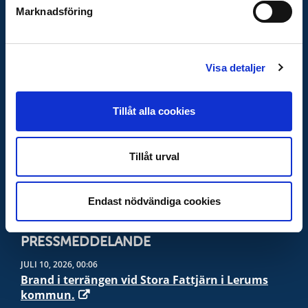
Lilla krisinfo
- Krisinformation för barn och unga
Marknadsföring
MCF - Råd till privatpersoner
Visa detaljer
VIKTIGA NUMMER
Vid nödläge -
112
Info vid olyckor och kris -
Tillåt alla cookies
113 13
Polis, när det inte är akut -
114 14
Sjukvårdsrådgivning -
1177
Tillåt urval
Giftinformation -
010-456 6700
SOS-international -
004570105050
Endast nödvändiga cookies
PRESSMEDDELANDE
JULI 10, 2026, 00:06
Brand i terrängen vid Stora Fattjärn i Lerums
kommun.