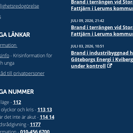
Brand i terrängen vid Stor
glighetsredogörelse
Fattjärn i Lerums kommu
s
JULI 09, 2026, 21:42
Brand i terrängen vid Stor
Fattjärn i Lerums kommu
IGA LÄNKAR
ormation
JULI 03, 2026, 10:51
Brand i industribyggnad 
isinfo
- Krisinformation för
Göteborgs Energi i Kviberg
ch unga
under kontroll
åd till privatpersoner
IGA NUMMER
läge -
112
 olyckor och kris -
113 13
är det inte är akut -
114 14
dsrådgivning -
1177
ormation -
010-456 6700