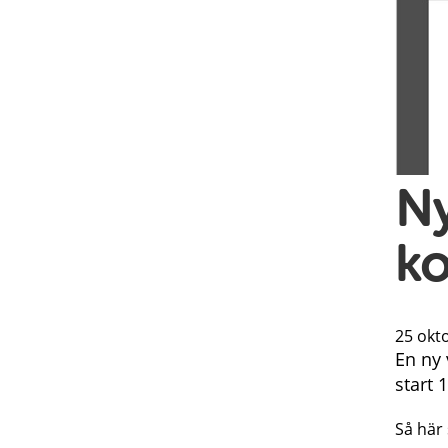
Ny
k
25 okto
En ny 
start 
Så här