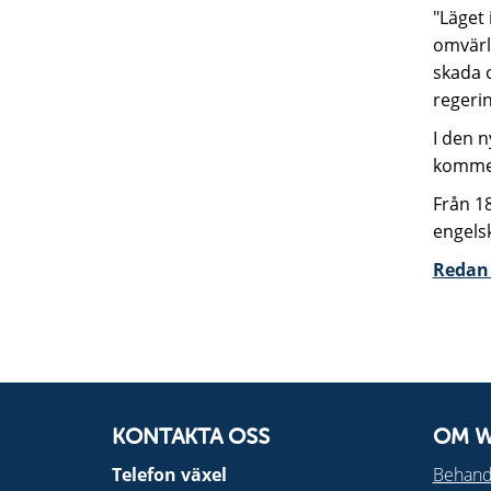
"Läget 
omvärld
skada 
regeri
I den n
komme
Från 18
engelsk
Redan 
KONTAKTA OSS
OM W
Telefon växel
Behandl