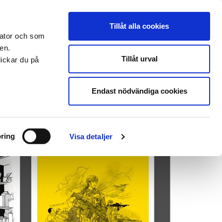
s
Press
Om oss
Anslagstavla
Blanketter
Translate
Tillåt alla cookies
öretag och organisation
Utbildningar
Jobba hos oss
 dator och som
en.
Tillåt urval
lickar du på
Sök
Endast nödvändiga cookies
ring
Visa detaljer