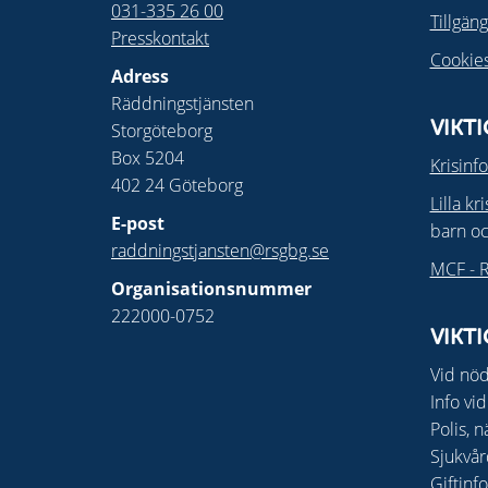
031-335 26 00
Tillgän
Presskontakt
Cookie
Adress
Räddningstjänsten
Storgöteborg
VIKT
Box 5204
Krisinf
402 24 Göteborg
Lilla kr
E-post
barn o
raddningstjansten@rsgbg.se
MCF - R
Organisationsnummer
222000-0752
VIKT
Vid nöd
Info vid
Polis, n
Sjukvår
Giftinf