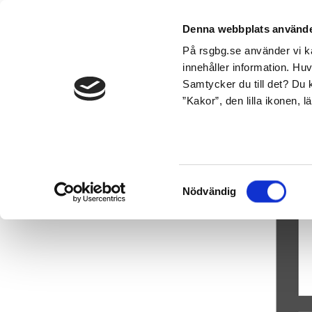
Denna webbplats använde
På rsgbg.se använder vi ka
innehåller information. Hu
Samtycker du till det? Du k
”Kakor”, den lilla ikonen, 
Startsida
Aktuellt
2024
Ny broschyr
Samtyckesval
Nödvändig