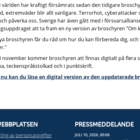
i världen har kraftigt försämrats sedan den tidigare broschy
, extremväder blir allt vanligare. Terrorhot, cyberattacker
och påverka oss. Sverige har även gått med i försvarsallia
ngsuppdraget att ta fram en ny version av broschyren ”Om kr
ya broschyren får du råd om hur du kan förbereda dig, och v
r."
 november kommer broschyren att finnas digitalt på flera sp
a, teckenspråkstolkad och i punktskrift.
nu kan du läsa en digital version av den uppdaterade b
EBBPLATSEN
PRESSMEDDELANDE
ing av personuppgifter
JULI 10, 2026, 00:06