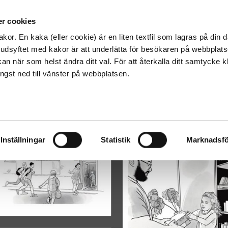
Kontakta os
r cookies
Hem och fritid
F
kor. En kaka (eller cookie) är en liten textfil som lagras på din
vudsyftet med kakor är att underlätta för besökaren på webbplats
an när som helst ändra ditt val. För att återkalla ditt samtycke k
längst ned till vänster på webbplatsen.
 - Om krisen eller kriget kommer
Inställningar
Statistik
Marknadsfö