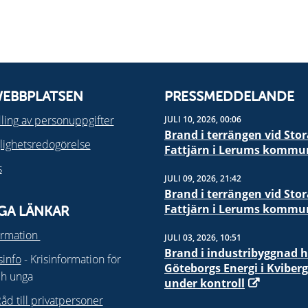
EBBPLATSEN
PRESSMEDDELANDE
ing av personuppgifter
JULI 10, 2026, 00:06
Brand i terrängen vid Stor
glighetsredogörelse
Fattjärn i Lerums kommu
s
JULI 09, 2026, 21:42
Brand i terrängen vid Stor
Fattjärn i Lerums kommu
IGA LÄNKAR
ormation
JULI 03, 2026, 10:51
Brand i industribyggnad 
isinfo
- Krisinformation för
Göteborgs Energi i Kviberg
ch unga
under kontroll
åd till privatpersoner