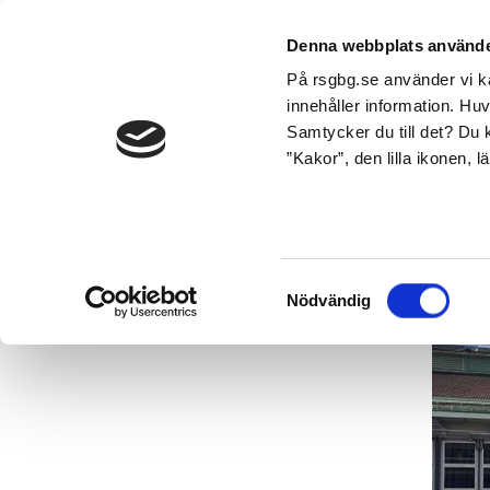
Denna webbplats använde
På rsgbg.se använder vi ka
innehåller information. Hu
Samtycker du till det? Du k
”Kakor”, den lilla ikonen, 
Startsida
Aktuellt
2026
RSG tar näs
Samtyckesval
Nödvändig