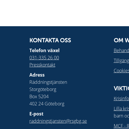
KONTAKTA OSS
OM W
Telefon växel
Behandl
031-335 26 00
Tillgän
Presskontakt
Cookie
Adress
Räddningstjänsten
Storgöteborg
VIKT
Box 5204
Krisinf
402 24 Göteborg
Lilla kr
E-post
barn o
raddningstjansten@rsgbg.se
MCF - R