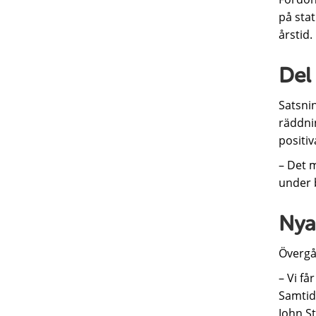
på sta
årstid.
Del
Satsnin
räddnin
positiv
– Det m
under 
Nya 
Övergån
– Vi få
Samtidi
John S