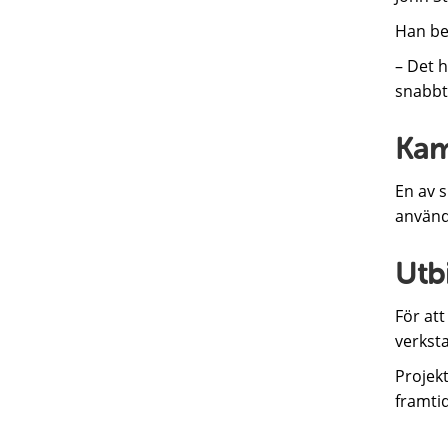
Han bet
– Det h
snabbt 
Kam
En av s
används
Utb
För at
verkst
Projekt
framti