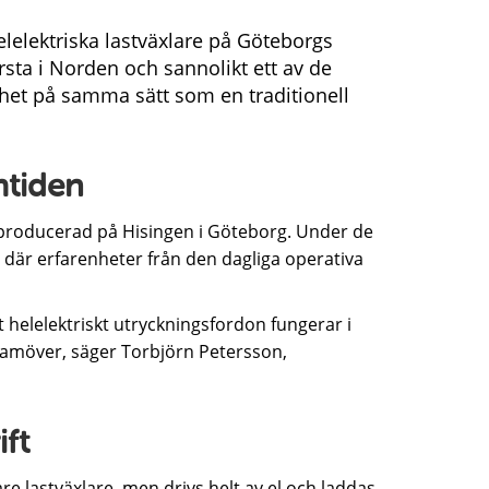
elelektriska lastväxlare på Göteborgs
rsta i Norden och sannolikt ett av de
het på samma sätt som en traditionell
mtiden
producerad på Hisingen i Göteborg. Under de
där erfarenheter från den dagliga operativa
tt helelektriskt utryckningsfordon fungerar i
framöver, säger Torbjörn Petersson,
ft
 lastväxlare, men drivs helt av el och laddas