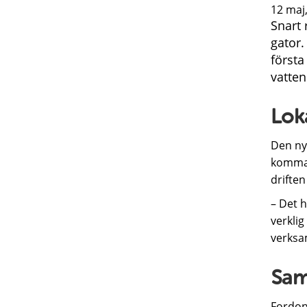
12 maj,
Snart 
gator.
första
vatten
Lok
Den ny
komman
driften
– Det h
verklig
verksa
Sam
Fordon