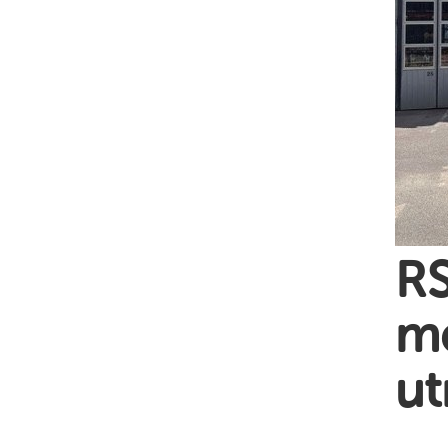
RS
me
ut