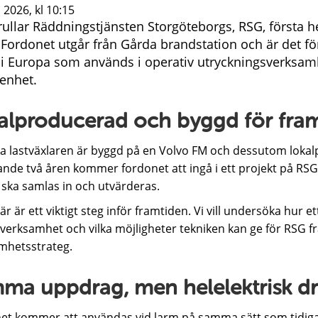
 2026, kl 10:15
rullar Räddningstjänsten Storgöteborgs, RSG, första h
 Fordonet utgår från Gårda brandstation och är det fö
 i Europa som används i operativ utryckningsverksam
enhet.
alproducerad och byggd för fra
a lastväxlaren är byggd på en Volvo FM och dessutom lokal
de två åren kommer fordonet att ingå i ett projekt på RSG 
 ska samlas in och utvärderas.
är är ett viktigt steg inför framtiden. Vi vill undersöka hur e
 verksamhet och vilka möjligheter tekniken kan ge för RSG 
mhetsstrateg.
ma uppdrag, men helelektrisk dri
et kommer att användas vid larm på samma sätt som tidigare