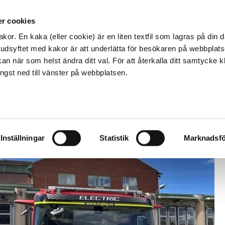
Kontakta os
r cookies
Hem och fritid
F
kor. En kaka (eller cookie) är en liten textfil som lagras på din
vudsyftet med kakor är att underlätta för besökaren på webbplats
an när som helst ändra ditt val. För att återkalla ditt samtycke k
längst ned till vänster på webbplatsen.
ta steg, först i Norden med helelektrisk lastväxlare i utryck
Inställningar
Statistik
Marknadsfö