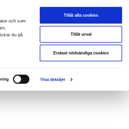
s
Press
Om oss
Anslagstavla
Blanketter
Translate
Tillåt alla cookies
öretag och organisation
Utbildningar
Jobba hos oss
 dator och som
en.
Tillåt urval
lickar du på
Sök
Endast nödvändiga cookies
ningstjänst
ring
Visa detaljer