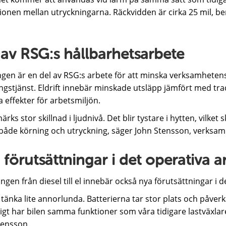
tionen mellan utryckningarna. Räckvidden är cirka 25 mil, 
 av RSG:s hållbarhetsarbete
gen är en del av RSG:s arbete för att minska verksamhetens
gstjänst. Eldrift innebär minskade utsläpp jämfört med trad
a effekter för arbetsmiljön.
ärks stor skillnad i ljudnivå. Det blir tystare i hytten, vilke
både körning och utryckning, säger John Stensson, verksam
förutsättningar i det operativa a
gen från diesel till el innebär också nya förutsättningar i d
r tänka lite annorlunda. Batterierna tar stor plats och påverk
gt har bilen samma funktioner som våra tidigare lastväxlare o
tensson.