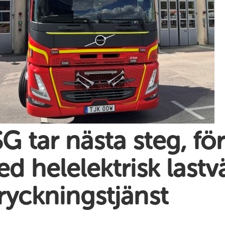
G tar nästa steg, fö
d helelektrisk lastvä
ryckningstjänst