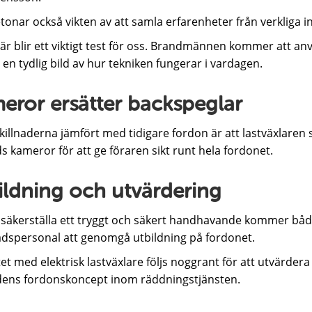
onar också vikten av att samla erfarenheter från verkliga i
är blir ett viktigt test för oss. Brandmännen kommer att anv
en tydlig bild av hur tekniken fungerar i vardagen.
eror ersätter backspeglar
killnaderna jämfört med tidigare fordon är att lastväxlaren s
 kameror för att ge föraren sikt runt hela fordonet.
ildning och utvärdering
t säkerställa ett tryggt och säkert handhavande kommer bå
adspersonal att genomgå utbildning på fordonet.
et med elektrisk lastväxlare följs noggrant för att utvärdera
dens fordonskoncept inom räddningstjänsten.