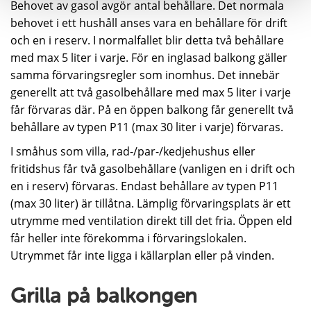
Behovet av gasol avgör antal behållare. Det normala
behovet i ett hushåll anses vara en behållare för drift
och en i reserv. I normalfallet blir detta två behållare
med max 5 liter i varje. För en inglasad balkong gäller
samma förvaringsregler som inomhus. Det innebär
generellt att två gasolbehållare med max 5 liter i varje
får förvaras där. På en öppen balkong får generellt två
behållare av typen P11 (max 30 liter i varje) förvaras.
I småhus som villa, rad-/par-/kedjehushus eller
fritidshus får två gasolbehållare (vanligen en i drift och
en i reserv) förvaras. Endast behållare av typen P11
(max 30 liter) är tillåtna. Lämplig förvaringsplats är ett
utrymme med ventilation direkt till det fria. Öppen eld
får heller inte förekomma i förvaringslokalen.
Utrymmet får inte ligga i källarplan eller på vinden.
Grilla på balkongen