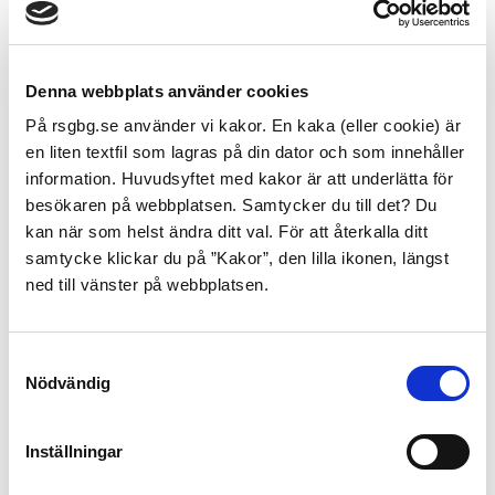
När man använder gasol finns andra risker än när man
grillar med kol. Använd gärna checklistan nedanför för
att grillningen ska bli en trygg och säker upplevelse.
Denna webbplats använder cookies
På rsgbg.se använder vi kakor. En kaka (eller cookie) är
Ställ inte grillen nära en husvägg. Det är du som
en liten textfil som lagras på din dator och som innehåller
har ansvaret om något händer. Placera grillen på
information. Huvudsyftet med kakor är att underlätta för
avstånd från brännbart material, till exempel
besökaren på webbplatsen. Samtycker du till det? Du
parasoll, trädgårdsmöbler och husfasad.
kan när som helst ändra ditt val. För att återkalla ditt
Kolla slangen från regulatorn till grillen. Böj på
samtycke klickar du på ”Kakor”, den lilla ikonen, längst
den. Om det finns sprickbildningar, byt!
ned till vänster på webbplatsen.
Gasolflaskan måste alltid stå upp. Annars finns
risk för att säkerhetsventilen inte fungerar som
den ska och flaskan kan explodera.
Samtyckesval
Gasolflaskor får inte utsättas för temperaturer
Nödvändig
över 50 C. Detta innebär att många gasolgrillar
inte är konstruerade för att gasflaskan ska
Inställningar
placeras under grillen.
Byt ut eller rengör lavastenarna varje år.